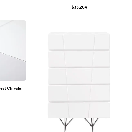
$
33,264
st Chrysler