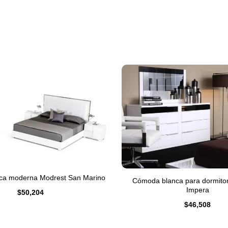
ca moderna Modrest San Marino
Cómoda blanca para dormitor
Impera
$
50,204
$
46,508