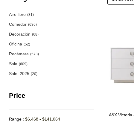
Aire libre
(31)
Comedor
(636)
Decoración
(68)
Oficina
(52)
Recámara
(573)
Sala
(609)
Sale_2025
(20)
Price
A&X Victoria
Range :
$
6,468
-
$
141,064