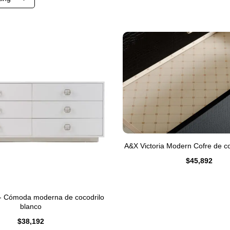
A&X Victoria Modern Cofre de co
$
45,892
 - Cómoda moderna de cocodrilo
blanco
$
38,192