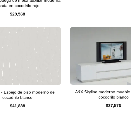
 Juego de mesa auxiliar moderna
cada en cocodrilo rojo
$
29,568
A&X Skyline moderno mueble
 - Espejo de piso moderno de
cocodrilo blanco
cocodrilo blanco
$
37,576
$
41,888