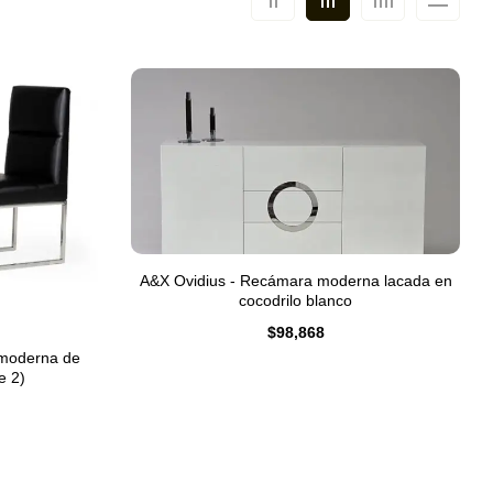
A&X Ovidius - Recámara moderna lacada en
cocodrilo blanco
$
98,868
 moderna de
e 2)