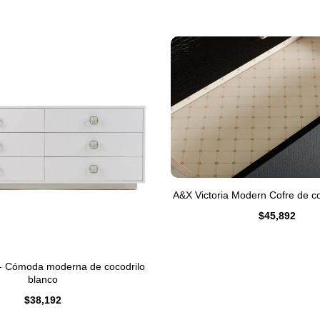
A&X Victoria Modern Cofre de co
$
45,892
 - Cómoda moderna de cocodrilo
blanco
$
38,192