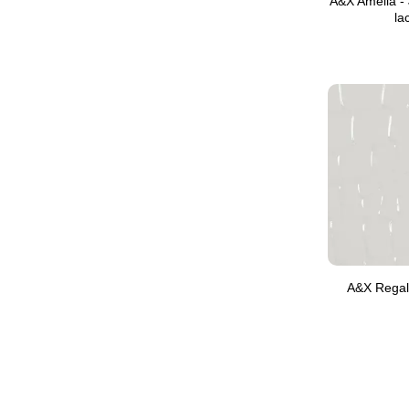
A&X Amelia -
la
A&X Regal