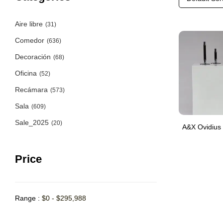
Aire libre
(31)
Comedor
(636)
Decoración
(68)
Oficina
(52)
Recámara
(573)
Sala
(609)
Sale_2025
(20)
A&X Ovidius
Price
Range :
$
0
-
$
295,988