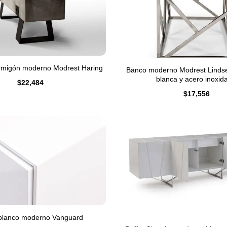
rmigón moderno Modrest Haring
Banco moderno Modrest Lindsey
blanca y acero inoxid
$
22,484
$
17,556
 blanco moderno Vanguard