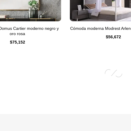
 Domus Cartier moderno negro y
Cómoda moderna Modrest Arlene
oro rosa
$
56,672
$
75,152