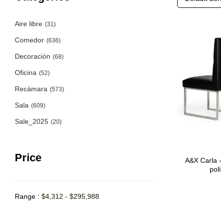
Aire libre
(31)
Comedor
(636)
Decoración
(68)
Oficina
(52)
Recámara
(573)
Sala
(609)
Sale_2025
(20)
Price
A&X Carla 
pol
Range :
$
4,312
-
$
295,988