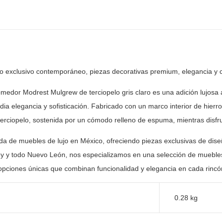
ño exclusivo contemporáneo, piezas decorativas premium, elegancia y
c
omedor Modrest Mulgrew de terciopelo gris claro es una
adición lujosa
radia elegancia y sofisticación. Fabricado con un marco
interior de hierr
 terciopelo, sostenida por un cómodo relleno de
espuma, mientras disfru
nda de muebles de lujo en México, ofreciendo piezas
exclusivas de dise
y y todo Nuevo León, nos especializamos en una selección
de muebles
opciones únicas que combinan funcionalidad y elegancia en
cada rincón
0.28 kg