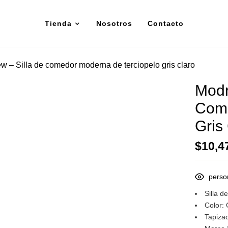
Tienda
Nosotros
Contacto
w – Silla de comedor moderna de terciopelo gris claro
Modr
Come
Gris
$
10,4
perso
Silla 
Color:
Tapiza