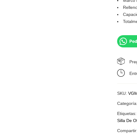
Marco i
Rellen
Capaci
Totalm
Ped
Pre
Ent
SKU:
VGM
Categoría
Etiquetas
Silla De O
Compartir