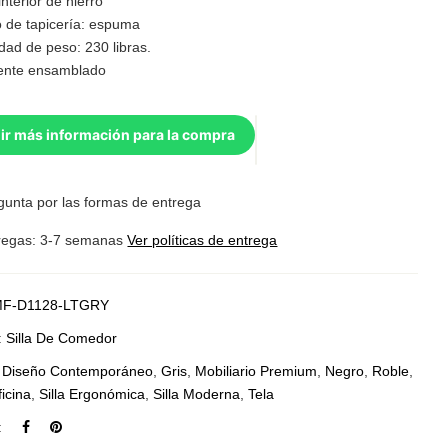
nterior de hierro
o de tapicería: espuma
dad de peso: 230 libras.
ente ensamblado
ir más información para la compra
gunta por las formas de entrega
regas: 3-7 semanas
Ver políticas de entrega
F-D1128-LTGRY
:
Silla De Comedor
:
Diseño Contemporáneo
,
Gris
,
Mobiliario Premium
,
Negro
,
Roble
,
ficina
,
Silla Ergonómica
,
Silla Moderna
,
Tela
: