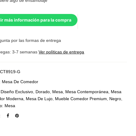
uiere algo de ensamblaje
ir más información para la compra
gunta por las formas de entrega
regas: 3-7 semanas
Ver políticas de entrega
CT8919-G
:
Mesa De Comedor
:
Diseño Exclusivo
,
Dorado
,
Mesa
,
Mesa Contemporánea
,
Mesa
or Moderna
,
Mesa De Lujo
,
Mueble Comedor Premium
,
Negro
,
po: Mesa
: