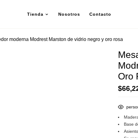
Tienda
Nosotros
Contacto
or moderna Modrest Marston de vidrio negro y oro rosa
Mes
Modr
Oro 
$
66,2
perso
Madera
Base de
Asient