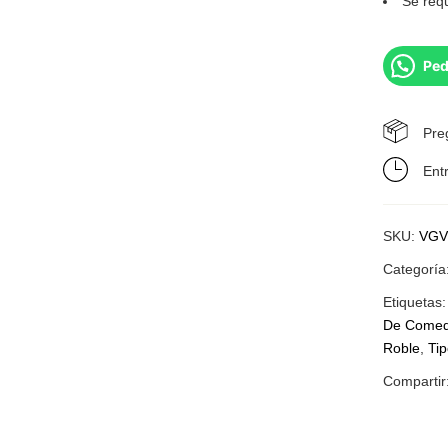
Se req
Ped
Pre
Ent
SKU:
VGV
Categoría
Etiquetas
De Comed
Roble
,
Ti
Compartir