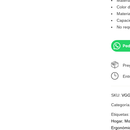
Materia
Color d
Materia
Capaci
No req
Ped
Pre
Ent
SKU:
VGG
Categoría
Etiquetas
Hogar
,
Mo
Ergonómi