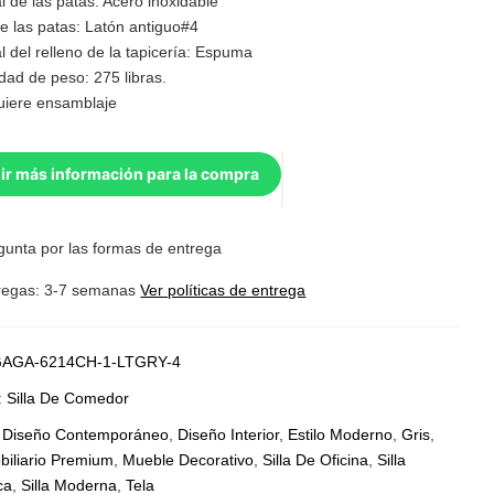
l de las patas: Acero inoxidable
e las patas: Latón antiguo#4
l del relleno de la tapicería: Espuma
dad de peso: 275 libras.
uiere ensamblaje
ir más información para la compra
gunta por las formas de entrega
regas: 3-7 semanas
Ver políticas de entrega
AGA-6214CH-1-LTGRY-4
:
Silla De Comedor
:
Diseño Contemporáneo
,
Diseño Interior
,
Estilo Moderno
,
Gris
,
biliario Premium
,
Mueble Decorativo
,
Silla De Oficina
,
Silla
ca
,
Silla Moderna
,
Tela