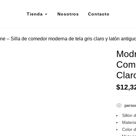
Tienda
Nosotros
Contacto
e – Silla de comedor moderna de tela gris claro y latón antigu
Modr
Come
Clar
$
12,3
perso
Sillón
Materia
Color d