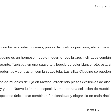
Compartir
ño exclusivo contemporáneo, piezas
decorativas premium, elegancia y 
Claudine es un hermoso mueble moderno. Los brazos
inclinados combina
legante. Tapizada en una suave tela boucle de
color blanco roto, esta 
modernas y contrastan con la suave tela. Las
sillas Claudine se pueden
nda de muebles de lujo en México, ofreciendo piezas
exclusivas de dise
y y todo Nuevo León, nos especializamos en una selección
de muebles
opciones únicas que combinan funcionalidad y elegancia en
cada rincón
0.29 kg