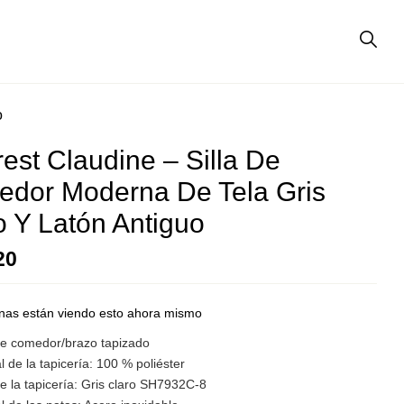
o
est Claudine – Silla De
dor Moderna De Tela Gris
o Y Latón Antiguo
20
nas están viendo esto ahora mismo
 de comedor/brazo tapizado
l de la tapicería: 100 % poliéster
e la tapicería: Gris claro SH7932C-8