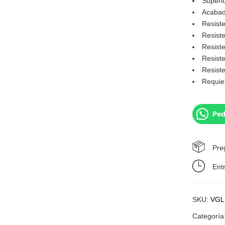
Superio
Acabad
Resiste
Resiste
Resiste
Resist
Resist
Requie
Ped
Pre
Ent
SKU:
VGL
Categoría