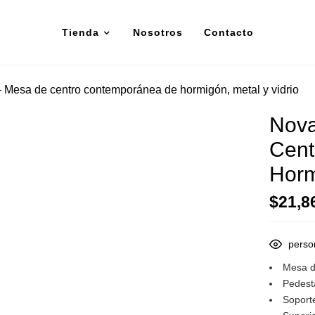
Tienda
Nosotros
Contacto
Mesa de centro contemporánea de hormigón, metal y vidrio
Nova
Cent
Horm
$
21,8
perso
Mesa d
Pedest
Soport