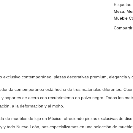
Etiquetas
Mesa
,
Me
Mueble C
Compartir
ño exclusivo contemporáneo, piezas decorativas premium, elegancia y
c
redonda contemporánea está hecha de tres materiales
diferentes. Cuen
 y soportes de acero con recubrimiento en polvo negro.
Todos los mater
ración, a la deformación y al moho.
nda de muebles de lujo en México, ofreciendo piezas
exclusivas de dise
y y todo Nuevo León, nos especializamos en una selección
de muebles