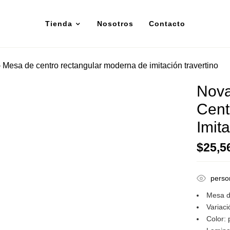
Tienda
Nosotros
Contacto
sa de centro rectangular moderna de imitación travertino
Nov
Cent
Imit
$
25,5
perso
Mesa d
Variaci
Color: 