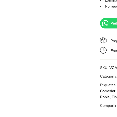
Laminad
No req
Ped
Pre
Ent
SKU:
VGA
Categoría
Etiquetas
Comedor 
Roble
,
Ti
Compartir