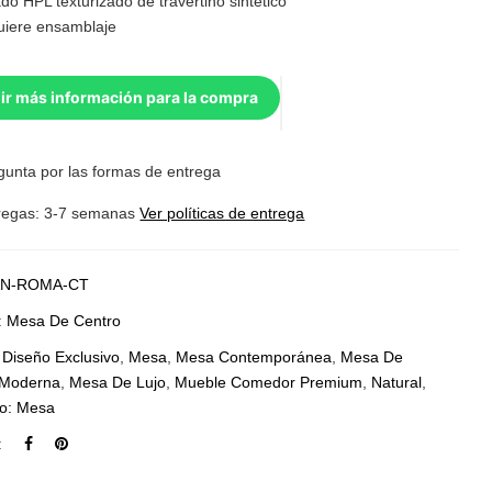
o HPL texturizado de travertino sintético
uiere ensamblaje
ir más información para la compra
gunta por las formas de entrega
regas: 3-7 semanas
Ver políticas de entrega
N-ROMA-CT
:
Mesa De Centro
:
Diseño Exclusivo
,
Mesa
,
Mesa Contemporánea
,
Mesa De
Moderna
,
Mesa De Lujo
,
Mueble Comedor Premium
,
Natural
,
po: Mesa
: