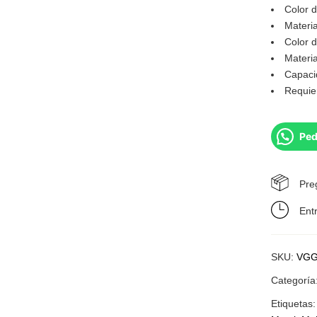
Color d
Materia
Color d
Materia
Capaci
Requie
Ped
Pre
Ent
SKU:
VGG
Categoría
Etiquetas