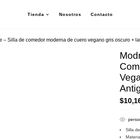
Tienda
Nosotros
Contacto
e – Silla de comedor moderna de cuero vegano gris oscuro + la
Modr
Com
Vega
Anti
$
10,1
perso
Silla 
Materia