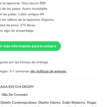
e la tapicería: Gris oscuro B95
l de las patas: Acero inoxidable
e las patas: Latón antiguo #4
l de relleno de la tapicería: Espuma
dad de peso: 275 libras.
re algo de ensamblaje
ir más información para la compra
gunta por las formas de entrega
regas: 3-7 semanas
Ver políticas de entrega
AGA-6917CH-DKGRY
:
Silla De Comedor
:
Diseño Contemporáneo
,
Diseño Interior
,
Estilo Moderno
,
Hogar
,