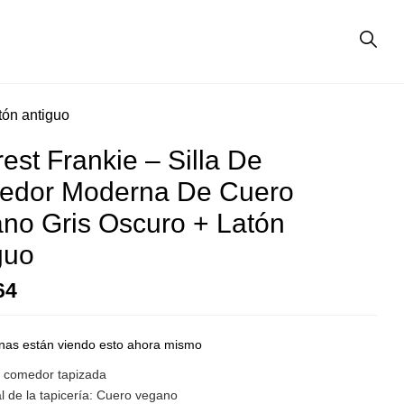
tón antiguo
est Frankie – Silla De
edor Moderna De Cuero
no Gris Oscuro + Latón
guo
64
nas están viendo esto ahora mismo
de comedor tapizada
l de la tapicería: Cuero vegano