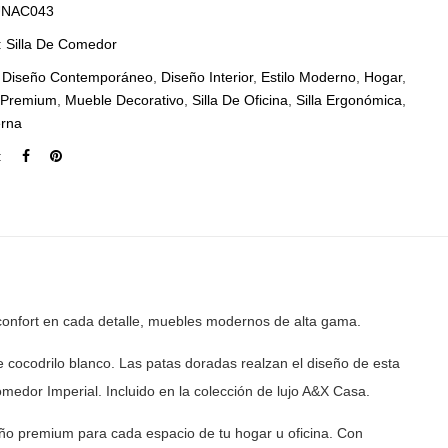
NAC043
:
Silla De Comedor
:
Diseño Contemporáneo
,
Diseño Interior
,
Estilo Moderno
,
Hogar
,
o Premium
,
Mueble Decorativo
,
Silla De Oficina
,
Silla Ergonómica
,
erna
:
confort en cada detalle, muebles modernos de
alta gama.
 cocodrilo blanco. Las patas doradas realzan el diseño
de esta
dor Imperial. Incluido en la colección de lujo
A&X Casa.
ño premium para cada espacio de tu hogar u oficina. Con