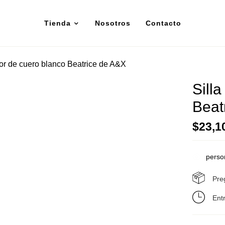
Tienda
Nosotros
Contacto
or de cuero blanco Beatrice de A&X
Sill
Beat
$
23,1
perso
Pre
Ent