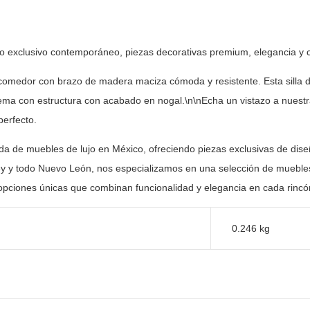
ño exclusivo contemporáneo, piezas decorativas premium, elegancia y
c
e comedor con brazo de madera maciza cómoda y
resistente. Esta silla
ema con estructura con acabado en
nogal.\n\nEcha un vistazo a nues
perfecto.
nda de muebles de lujo en México, ofreciendo piezas
exclusivas de dise
y y todo Nuevo León, nos especializamos en una selección
de muebles
opciones únicas que combinan funcionalidad y elegancia en
cada rincón
0.246 kg