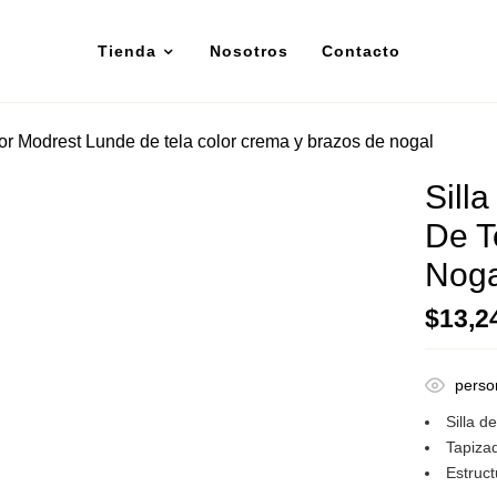
Tienda
Nosotros
Contacto
or Modrest Lunde de tela color crema y brazos de nogal
Sill
De T
Noga
$
13,2
perso
Silla 
Tapiza
Estruc