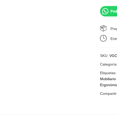
Ped
Pre
Ent
SKU:
VGC
Categoría
Etiquetas
Mobiliari
Ergonómi
Compartir