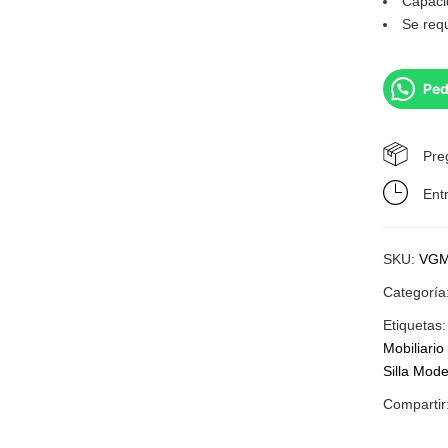
Capaci
Se req
Ped
Pre
Ent
SKU:
VGM
Categoría
Etiquetas
Mobiliari
Silla Mod
Compartir