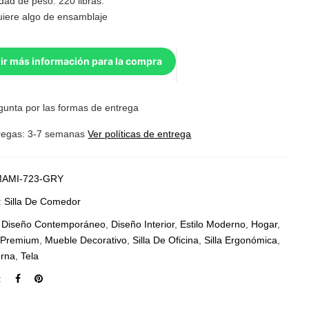
dad de peso: 220 libras.
uiere algo de ensamblaje
ir más información para la compra
gunta por las formas de entrega
regas: 3-7 semanas
Ver políticas de entrega
AMI-723-GRY
:
Silla De Comedor
:
Diseño Contemporáneo
,
Diseño Interior
,
Estilo Moderno
,
Hogar
,
o Premium
,
Mueble Decorativo
,
Silla De Oficina
,
Silla Ergonómica
,
erna
,
Tela
: