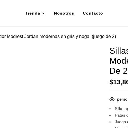
Tienda
Nosotros
Contacto
dor Modrest Jordan modernas en gris y nogal (juego de 2)
Sill
Mode
De 2
$
13,8
perso
Silla t
Patas 
Juego 