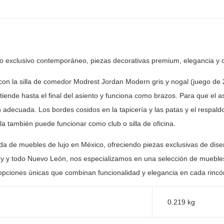
ño exclusivo contemporáneo, piezas
decorativas premium, elegancia y 
con la silla de comedor Modrest Jordan Modern gris y
nogal (juego de 
ende hasta el final del asiento y funciona como brazos.
Para que el a
adecuada. Los bordes cosidos en la tapicería y las patas y
el respald
lla también puede funcionar como club o silla de
oficina.
nda de muebles de lujo en México, ofreciendo piezas
exclusivas de dise
y y todo Nuevo León, nos especializamos en una selección
de muebles
opciones únicas que combinan funcionalidad y elegancia en
cada rincón
0.219 kg