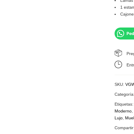
Lamas 
1 estan
Cajone
Ped
Pre
Ent
SKU:
VGW
Categoría
Etiquetas
Moderno
Lujo
,
Mueb
Compartir