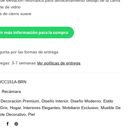
de elevación neumática para almacenamiento debajo de la cama
te de vidrio
s de cierre suave
ir más información para la compra
gunta por las formas de entrega
regas: 3-7 semanas
Ver políticas de entrega
CC151A-BRN
:
Recámara
:
Decoración Premium
,
Diseño Interior
,
Diseño Moderno
,
Estilo
,
Gris
,
Hogar
,
Interiores Elegantes
,
Mobiliario Exclusivo
,
Mueble De
le Decorativo
,
Piel
: