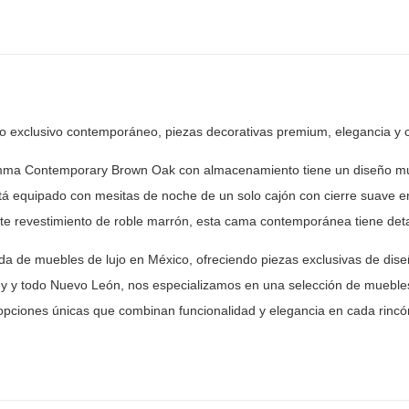
ño exclusivo contemporáneo, piezas decorativas premium, elegancia y
c
ma Contemporary Brown Oak con almacenamiento tiene un
diseño mu
á equipado con mesitas de noche de un solo cajón con cierre
suave en
te revestimiento de roble marrón, esta cama contemporánea tiene
deta
nda de muebles de lujo en México, ofreciendo piezas
exclusivas de dise
y y todo Nuevo León, nos especializamos en una selección de
muebles
opciones únicas que combinan funcionalidad y elegancia en
cada rincón