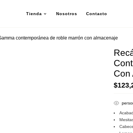
Tienda
Nosotros
Contacto
amma contemporánea de roble marrón con almacenaje
Rec
Cont
Con 
$
123,
perso
Acabad
Mesita
Cabece