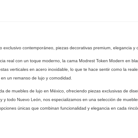
ño exclusivo contemporáneo, piezas
decorativas premium, elegancia y 
cia real con un toque moderno, la cama Modrest Token
Modern en blan
estas verticales en acero inoxidable, lo que te hace
sentir como la real
o en un remanso de lujo y comodidad.
nda de muebles de lujo en México, ofreciendo piezas
exclusivas de dise
y y todo Nuevo León, nos especializamos en una selección
de muebles
opciones únicas que combinan funcionalidad y elegancia en
cada rincón