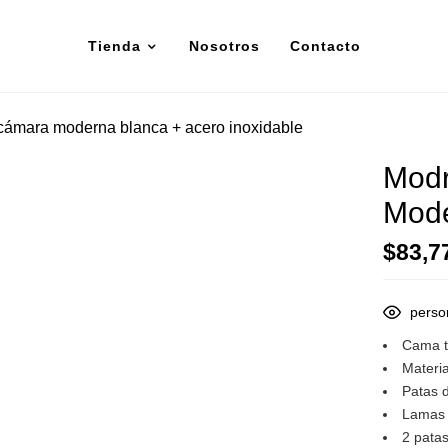
Tienda
Nosotros
Contacto
cámara moderna blanca + acero inoxidable
Modr
Mode
$
83,7
perso
Cama t
Materia
Patas 
Lamas 
2 patas