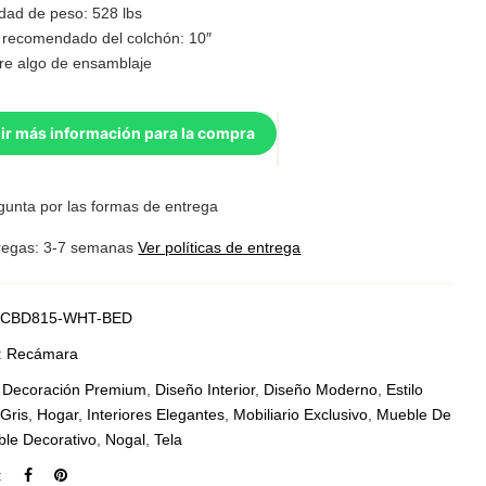
dad de peso: 528 lbs
 recomendado del colchón: 10″
re algo de ensamblaje
ir más información para la compra
gunta por las formas de entrega
regas: 3-7 semanas
Ver políticas de entrega
CBD815-WHT-BED
:
Recámara
:
Decoración Premium
,
Diseño Interior
,
Diseño Moderno
,
Estilo
,
Gris
,
Hogar
,
Interiores Elegantes
,
Mobiliario Exclusivo
,
Mueble De
le Decorativo
,
Nogal
,
Tela
: