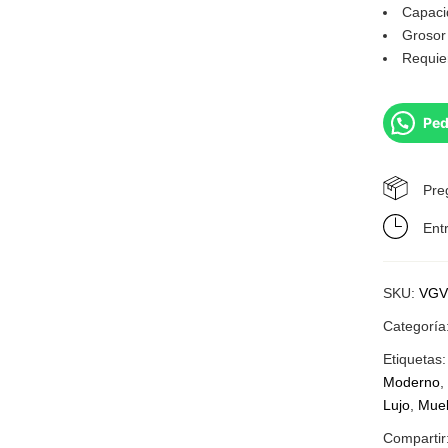
Capaci
Grosor
Requie
Ped
Pre
Ent
SKU:
VGV
Categoría
Etiquetas
Moderno
Lujo
,
Mueb
Compartir