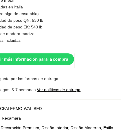
de metal
das en Italia
re algo de ensamblaje
dad de peso QN: 530 lb
dad de peso EK: 540 lb
de madera maciza
s incluidas
ir más información para la compra
gunta por las formas de entrega
regas: 3-7 semanas
Ver políticas de entrega
CPALERMO-WAL-BED
:
Recámara
:
Decoración Premium
,
Diseño Interior
,
Diseño Moderno
,
Estilo