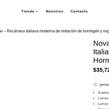
Tienda
Nosotros
Contacto
 – Recámara italiana moderna de imitación de hormigón y no
Nov
Ital
Horm
$
35,7
perso
Acabad
Lamas 
Lamas 