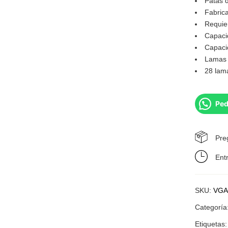
Patas 
Fabrica
Requie
Capaci
Capaci
Lamas 
28 lama
Ped
Pre
Ent
SKU:
VGA
Categoría
Etiquetas