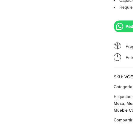
Capaci
Requie
Ped
Pre
Ent
SKU:
VGE
Categoría
Etiquetas
Mesa
,
Me
Mueble C
Compartir