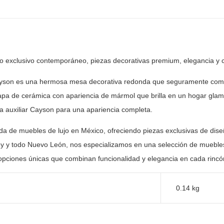
ño exclusivo contemporáneo, piezas
decorativas premium, elegancia y 
yson es una hermosa mesa decorativa redonda que
seguramente compl
apa de cerámica con apariencia de mármol que brilla en
un hogar glamo
 auxiliar Cayson para una apariencia completa.
nda de muebles de lujo en México, ofreciendo piezas
exclusivas de dise
y y todo Nuevo León, nos especializamos en una selección
de muebles
opciones únicas que combinan funcionalidad y elegancia en
cada rincón
0.14 kg