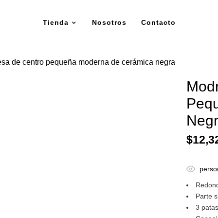
Tienda
Nosotros
Contacto
sa de centro pequeña moderna de cerámica negra
Modr
Pequ
Neg
$
12,3
perso
Redon
Parte 
3 pata