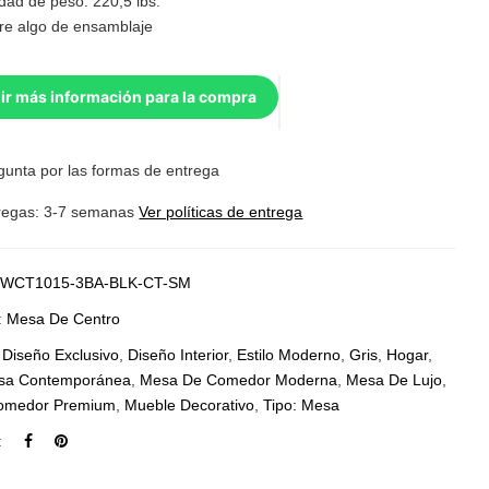
dad de peso: 220,5 lbs.
re algo de ensamblaje
ir más información para la compra
gunta por las formas de entrega
regas: 3-7 semanas
Ver políticas de entrega
WCT1015-3BA-BLK-CT-SM
:
Mesa De Centro
:
Diseño Exclusivo
,
Diseño Interior
,
Estilo Moderno
,
Gris
,
Hogar
,
sa Contemporánea
,
Mesa De Comedor Moderna
,
Mesa De Lujo
,
omedor Premium
,
Mueble Decorativo
,
Tipo: Mesa
: