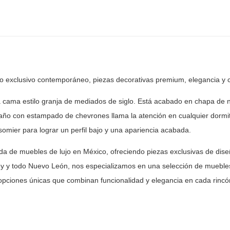
ño exclusivo contemporáneo, piezas
decorativas premium, elegancia y 
cama estilo granja de mediados de siglo. Está acabado
en chapa de no
ño con estampado de chevrones llama la atención en cualquier
dormit
somier para lograr un perfil bajo y una apariencia acabada.
nda de muebles de lujo en México, ofreciendo piezas
exclusivas de dise
y y todo Nuevo León, nos especializamos en una selección
de muebles
opciones únicas que combinan funcionalidad y elegancia en
cada rincón