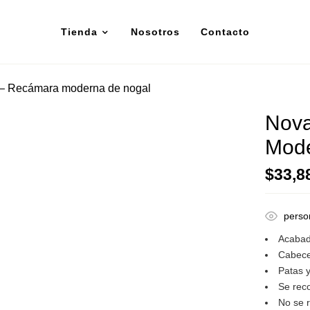
Tienda
Nosotros
Contacto
– Recámara moderna de nogal
Nov
Mode
$
33,8
perso
Acabad
Cabece
Patas 
Se rec
No se r