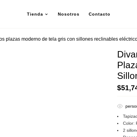
Tienda
Nosotros
Contacto
s plazas moderno de tela gris con sillones reclinables eléctric
Diva
Plaz
Sill
$
51,7
perso
Tapiza
Color: 
2 sillo