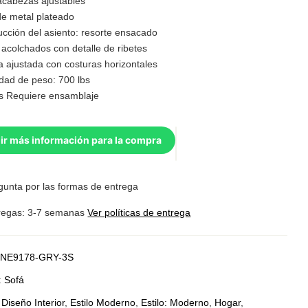
cabezas ajustables
de metal plateado
ucción del asiento: resorte ensacado
acolchados con detalle de ribetes
a ajustada con costuras horizontales
dad de peso: 700 lbs
s Requiere ensamblaje
ir más información para la compra
gunta por las formas de entrega
regas: 3-7 semanas
Ver políticas de entrega
NE9178-GRY-3S
:
Sofá
:
Diseño Interior
,
Estilo Moderno
,
Estilo: Moderno
,
Hogar
,