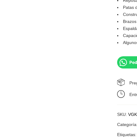
Reposa
Patas 
Constr
Brazos 
Espald
Capaci
Alguno
Ped
Pre
Ent
SKU:
VGK
Categoría
Etiquetas