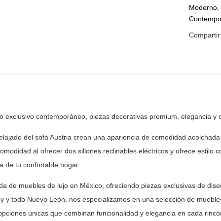
Moderno
Contempo
Compartir
ño exclusivo contemporáneo, piezas decorativas premium, elegancia y
c
elajado del sofá Austria crean una apariencia de
comodidad acolchada a
odidad al ofrecer dos sillones reclinables eléctricos y
ofrece estilo c
uta de tu confortable hogar.
nda de muebles de lujo en México, ofreciendo piezas
exclusivas de dise
y y todo Nuevo León, nos especializamos en una selección
de muebles
opciones únicas que combinan funcionalidad y elegancia en
cada rincón