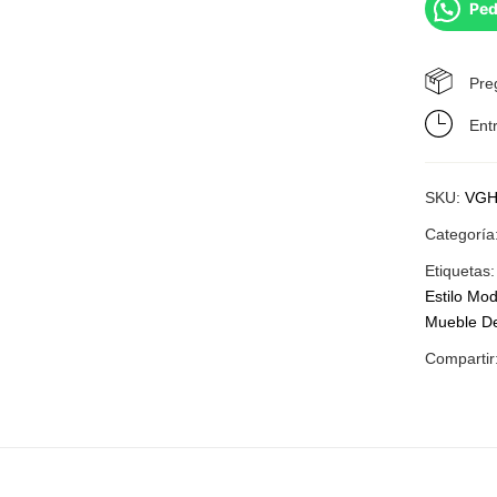
Ped
Pre
Ent
SKU:
VGH
Categoría
Etiquetas
Estilo Mo
Mueble De
Compartir