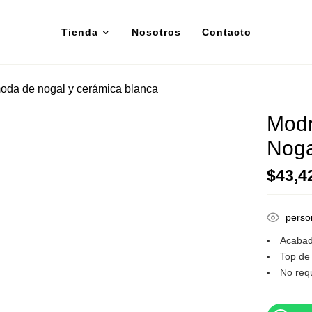
Tienda
Nosotros
Contacto
oda de nogal y cerámica blanca
Modr
Noga
$
43,4
perso
Acabad
Top de
No req