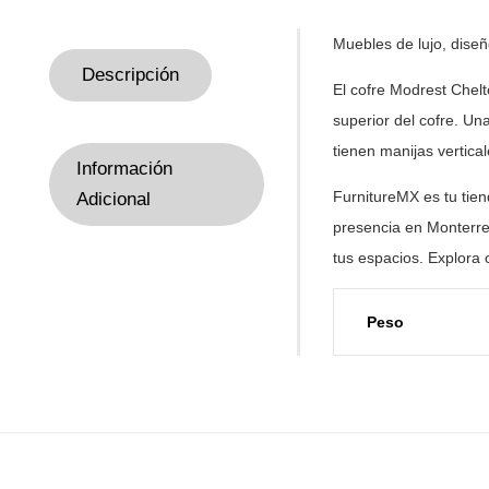
Muebles de
lujo, dise
Descripción
El cofre Modrest Chel
superior del cofre. U
tienen manijas vertica
Información
FurnitureMX es tu tie
Adicional
presencia en Monterre
tus
espacios. Explora 
Peso