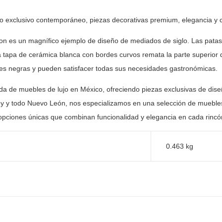
ño exclusivo contemporáneo, piezas decorativas premium, elegancia y
c
ton es un magnífico ejemplo de diseño de mediados de
siglo. Las pata
na tapa de cerámica blanca con bordes curvos remata la
parte superior 
les negras y pueden satisfacer todas sus necesidades
gastronómicas.
nda de muebles de lujo en México, ofreciendo piezas
exclusivas de dise
y y todo Nuevo León, nos especializamos en una selección
de muebles
opciones únicas que combinan funcionalidad y elegancia en
cada rincón
0.463 kg