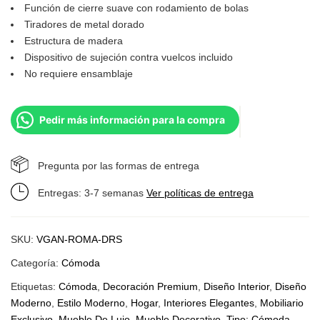
Función de cierre suave con rodamiento de bolas
Tiradores de metal dorado
Estructura de madera
Dispositivo de sujeción contra vuelcos incluido
No requiere ensamblaje
Pedir más información para la compra
Pregunta por las formas de entrega
Entregas: 3-7 semanas
Ver políticas de entrega
SKU:
VGAN-ROMA-DRS
Categoría:
Cómoda
Etiquetas:
Cómoda
,
Decoración Premium
,
Diseño Interior
,
Diseño
Moderno
,
Estilo Moderno
,
Hogar
,
Interiores Elegantes
,
Mobiliario
Exclusivo
,
Mueble De Lujo
,
Mueble Decorativo
,
Tipo: Cómoda