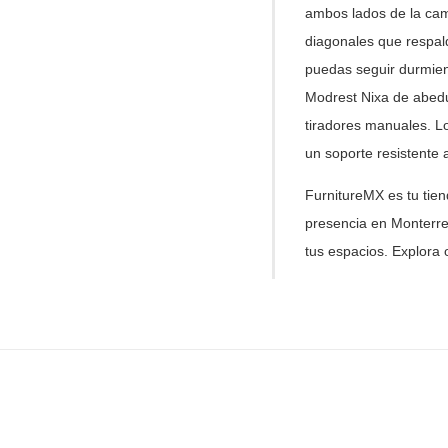
ambos lados
de la cam
diagonales
que respal
puedas seguir durmie
Modrest Nixa de abedu
tiradores manuales. L
un soporte resistente 
FurnitureMX es tu tie
presencia en Monterre
tus
espacios. Explora 