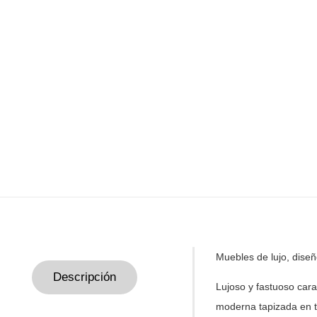
Muebles de lujo, dise
Descripción
Lujoso y fastuoso car
moderna
tapizada en t