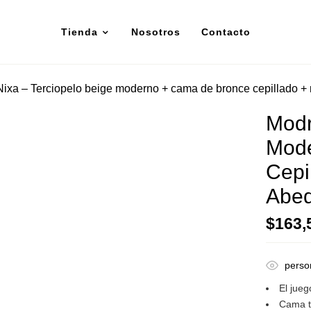
Tienda
Nosotros
Contacto
Nixa – Terciopelo beige moderno + cama de bronce cepillado +
Modr
Mode
Cepi
Abed
$
163,
perso
El jue
Cama t