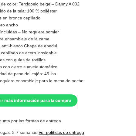
 de color: Terciopelo beige – Danny A 002
do de la tela: 100 % poliéster
s en bronce cepillado
ro ancho
incluidas – No requiere somier
re ensamblaje de la cama
 anti-blanco Chapa de abedul
cepillado de acero inoxidable
es con guías de rodillos
s con cierre suave/automático
ad de peso del cajón: 45 lbs.
requiere ensamblaje para la mesa de noche
ir más información para la compra
gunta por las formas de entrega
regas: 3-7 semanas
Ver políticas de entrega