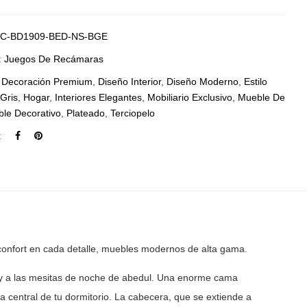
C-BD1909-BED-NS-BGE
:
Juegos De Recámaras
:
Decoración Premium
,
Diseño Interior
,
Diseño Moderno
,
Estilo
,
Gris
,
Hogar
,
Interiores Elegantes
,
Mobiliario Exclusivo
,
Mueble De
le Decorativo
,
Plateado
,
Terciopelo
:
confort en cada detalle, muebles modernos de
alta gama.
y a las mesitas de noche de abedul. Una enorme cama
a central de tu dormitorio. La cabecera, que se extiende a