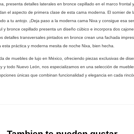
a, presenta detalles laterales en bronce cepillado en el marco
frontal 
dan el aspecto de primera clase de esta cama moderna. El somier de
l
ndo
a tu antojo. ¡Deja paso a la moderna cama Nixa y consigue esa se
l y
bronce cepillado presenta un diseño cúbico e incorpora dos cajone
os
detalles transversales pintados en bronce crean una fachada impres
a
esta práctica y moderna mesita de noche Nixa, bien hecha.
nda de muebles de lujo en México, ofreciendo piezas
exclusivas de dise
y y todo Nuevo León, nos especializamos en una selección
de muebles
opciones únicas que combinan funcionalidad y elegancia en
cada rincón
Tambien te pueden gustar ...