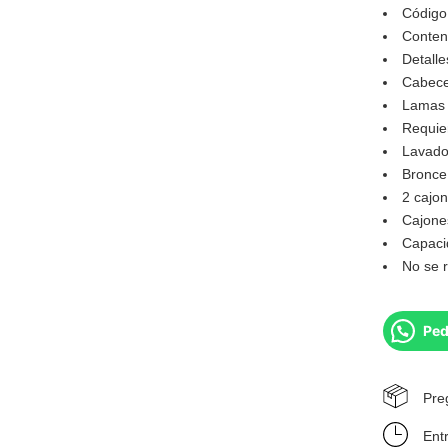
Código
Conteni
Detalle
Cabece
Lamas 
Requie
Lavado
Bronce 
2 cajon
Cajone
Capacid
No se 
Ped
Pre
Ent