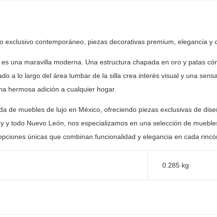
ño exclusivo contemporáneo, piezas
decorativas premium, elegancia y 
nt es una maravilla moderna. Una estructura chapada en
oro y patas có
do a lo largo del área lumbar de la silla crea interés visual
y una sensac
na hermosa adición a cualquier hogar.
nda de muebles de lujo en México, ofreciendo piezas
exclusivas de dise
y y todo Nuevo León, nos especializamos en una selección
de muebles
opciones únicas que combinan funcionalidad y elegancia en
cada rincón
0.285 kg