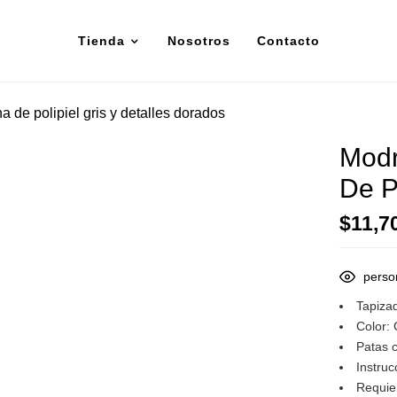
Tienda
Nosotros
Contacto
 de polipiel gris y detalles dorados
Modr
De P
$
11,7
perso
Tapizad
Color: 
Patas 
Instruc
Requie