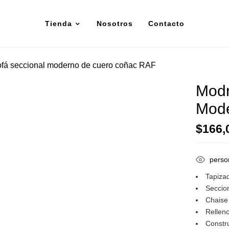
Tienda
Nosotros
Contacto
ofá seccional moderno de cuero coñac RAF
Modr
Mod
$
166,
perso
Tapiza
Seccio
Chaise
Rellen
Constru