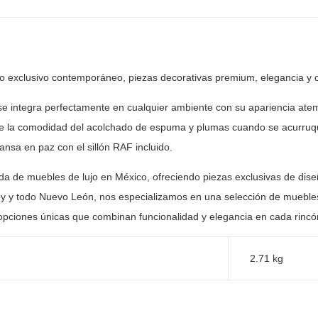
ño exclusivo contemporáneo, piezas decorativas premium, elegancia y
c
se integra perfectamente en cualquier ambiente con su
apariencia atem
 de la comodidad del acolchado de espuma y plumas cuando se
acurruq
nsa en paz con el sillón RAF incluido.
nda de muebles de lujo en México, ofreciendo piezas
exclusivas de dise
y y todo Nuevo León, nos especializamos en una selección
de muebles
opciones únicas que combinan funcionalidad y elegancia en
cada rincón
2.71 kg