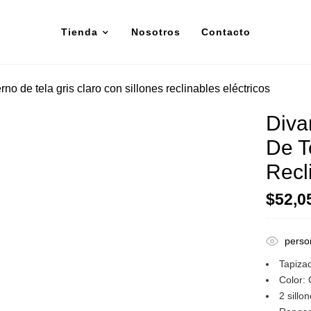
Tienda
Nosotros
Contacto
 de tela gris claro con sillones reclinables eléctricos
Diva
De T
Recl
$
52,0
perso
Tapizad
Color:
2 sillo