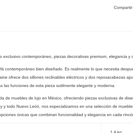
Compartir
ño exclusivo contemporáneo, piezas decorativas premium, elegancia y
c
ofá contemporáneo bien diseñado. Es realmente lo que
necesita despué
aine ofrece dos sillones reclinables eléctricos y dos
reposacabezas ajus
das las funciones de esta pieza sutilmente
elegante y moderna.
nda de muebles de lujo en México, ofreciendo piezas
exclusivas de dise
y y todo Nuevo León, nos especializamos en una selección
de muebles
opciones únicas que combinan funcionalidad y elegancia en
cada rincón
1.4 kg