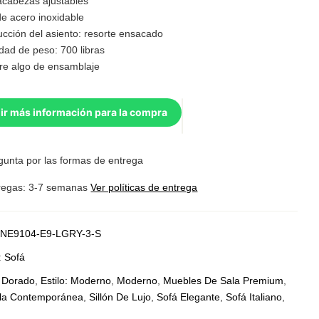
cabezas ajustables
de acero inoxidable
ucción del asiento: resorte ensacado
dad de peso: 700 libras
re algo de ensamblaje
ir más información para la compra
gunta por las formas de entrega
regas: 3-7 semanas
Ver políticas de entrega
NE9104-E9-LGRY-3-S
:
Sofá
:
Dorado
,
Estilo: Moderno
,
Moderno
,
Muebles De Sala Premium
,
la Contemporánea
,
Sillón De Lujo
,
Sofá Elegante
,
Sofá Italiano
,
o