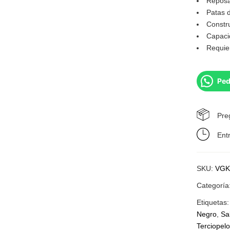
Reposa
Patas 
Constr
Capaci
Requie
Ped
Pre
Ent
SKU:
VGK
Categoría
Etiquetas
Negro
,
Sa
Terciopel