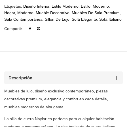
Etiquetas:
Diseño Interior
,
Estilo Moderno
,
Estilo: Moderno
,
Hogar
,
Moderno
,
Mueble Decorativo
,
Muebles De Sala Premium
,
Sala Contemporánea
,
Sillón De Lujo
,
Sofá Elegante
,
Sofá Italiano
Compartir:
Descripción
Muebles de
lujo, diseño exclusivo contemporáneo, piezas
decorativas premium, elegancia y
confort en cada detalle,
muebles modernos de alta gama.
La silla de cuero Naylor es perfecta para cualquier habitación
moderna o
contemporánea. La rica tapicería de cuero italiano