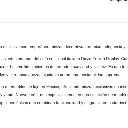
ño exclusivo contemporáneo, piezas
decorativas premium, elegancia y 
 asientos emanan del sofá seccional italiano David
Ferrari Display. Cu
nuino. Los mullidos asientos desprenden suavidad y
calidez. Es una tent
iles y el reposacabezas ajustable crean una
funcionalidad suprema.
nda de muebles de lujo en México, ofreciendo piezas
exclusivas de dise
y y todo Nuevo León, nos especializamos en una selección
de muebles
opciones únicas que combinan funcionalidad y elegancia en
cada rincón