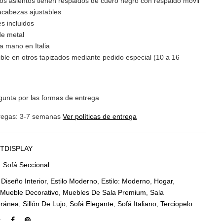
los asientos tienen respaldos de cuero negro con respaldo móvil
cabezas ajustables
es incluidos
de metal
a mano en Italia
ible en otros tapizados mediante pedido especial (10 a 16
gunta por las formas de entrega
regas: 3-7 semanas
Ver políticas de entrega
TDISPLAY
:
Sofá Seccional
:
Diseño Interior
,
Estilo Moderno
,
Estilo: Moderno
,
Hogar
,
,
Mueble Decorativo
,
Muebles De Sala Premium
,
Sala
ránea
,
Sillón De Lujo
,
Sofá Elegante
,
Sofá Italiano
,
Terciopelo
: