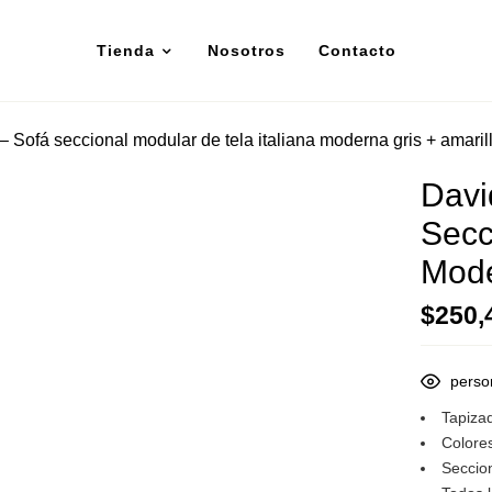
Tienda
Nosotros
Contacto
– Sofá seccional modular de tela italiana moderna gris + amaril
Davi
Secc
Mode
$
250,
perso
Tapiza
Colores
Seccio