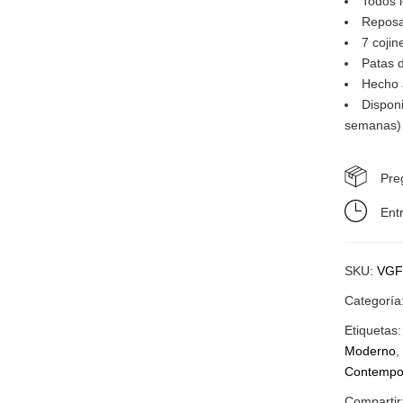
Todos 
Reposa
7 cojin
Patas 
Hecho 
Dispon
semanas)
Pre
Ent
SKU:
VGF
Categoría
Etiquetas
Moderno
Contempo
Compartir